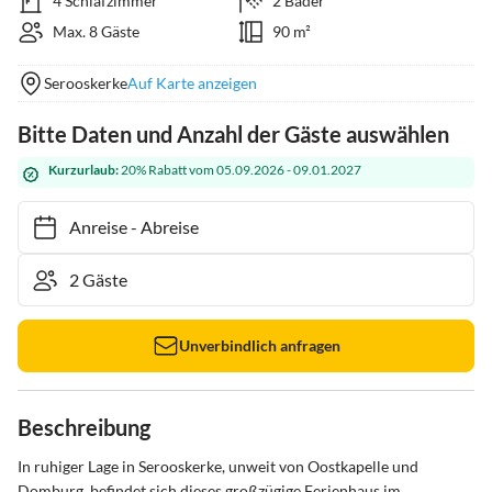
4 Schlafzimmer
2 Bäder
Max. 8 Gäste
90 m²
Serooskerke
Auf Karte anzeigen
Bitte Daten und Anzahl der Gäste auswählen
Kurzurlaub:
20% Rabatt vom 05.09.2026 - 09.01.2027
Anreise
-
Abreise
Unverbindlich anfragen
Beschreibung
In ruhiger Lage in Serooskerke, unweit von Oostkapelle und 
Domburg, befindet sich dieses großzügige Ferienhaus im 