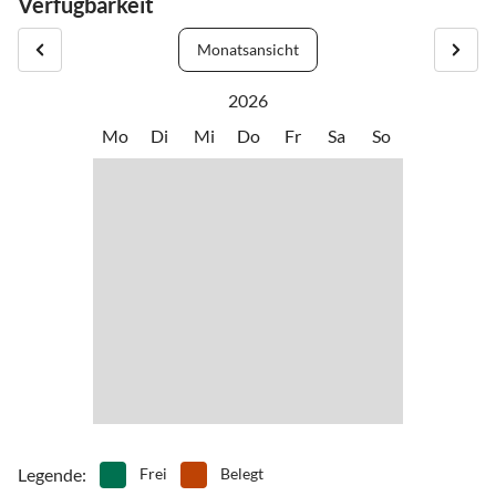
Verfügbarkeit
Angefangen mit einem Spaziergang in den Dünen bei
Monatsansicht
Sonnenaufgang bis hin zur Entspannungsmassage.
2026
Mo
Di
Mi
Do
Fr
Sa
So
Domburg bietet Ihnen alle Möglichkeiten angefangen vom
Entspannungswochenende bis hin zu Ferien voller Aktivitäten.
Legende
:
Frei
Belegt