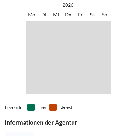
•
Segeln
•
Tauchen
unternehmen Wanderungen und Radtouren in den umliegenden
2026
•
Wandern
•
Wassersport
Wäldern. Auch Ausflüge nach Lübeck oder Kiel sind lohnenswert.
Mo
Di
Mi
Do
Fr
Sa
So
•
Wellness
•
Windsurfen
Legende
:
Frei
Belegt
Informationen der Agentur