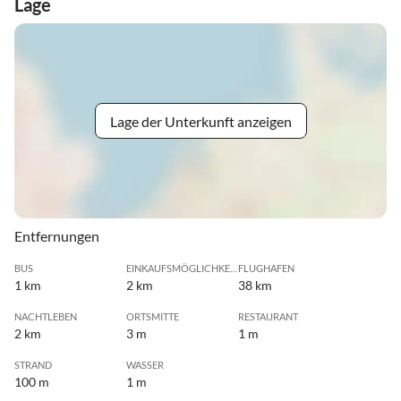
Lage
Lage der Unterkunft anzeigen
Entfernungen
BUS
EINKAUFSMÖGLICHKEIT
FLUGHAFEN
1 km
2 km
38 km
NACHTLEBEN
ORTSMITTE
RESTAURANT
2 km
3 m
1 m
STRAND
WASSER
100 m
1 m