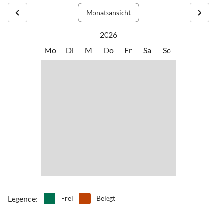
and restaurant are 400 m away from the building.
Monatsansicht
2026
Mo
Di
Mi
Do
Fr
Sa
So
Legende
:
Frei
Belegt