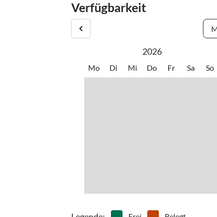
Verfügbarkeit
Schlüsselübergabe persönlich oder im Schlüssels
Der Code des Schlüsselsafes wird am Anreisetag
M
2026
Mo
Di
Mi
Do
Fr
Sa
So
Legende
:
Frei
Belegt