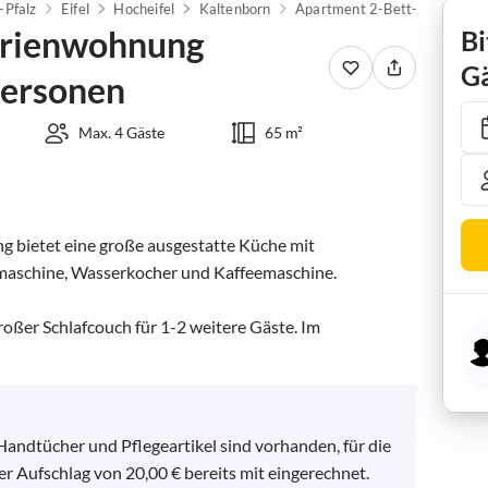
-Pfalz
Eifel
Hocheifel
Kaltenborn
erienwohnung
Bi
Gä
Personen
Max. 4 Gäste
65 m²
g bietet eine große ausgestatte Küche mit 
lmaschine, Wasserkocher und Kaffeemaschine.

ßer Schlafcouch für 1-2 weitere Gäste. Im 
Handtücher und Pflegeartikel sind vorhanden, für die 
er Aufschlag von 20,00 € bereits mit eingerechnet.