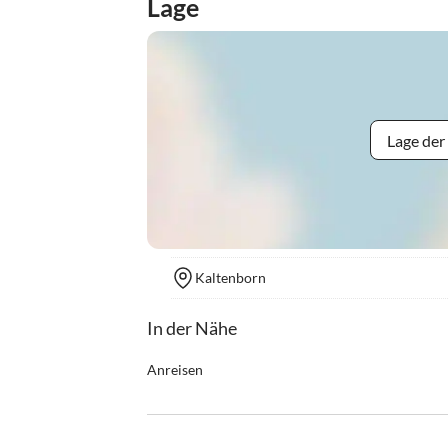
Lage
Lage der
Kaltenborn
In der Nähe
Anreisen
Anreise ab 14.00 Uhr
Abreise: bis 10.00 Uhr