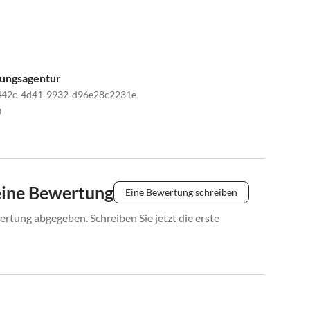
tungsagentur
442c-4d41-9932-d96e28c2231e
0
eine Bewertung
Eine Bewertung schreiben
rtung abgegeben. Schreiben Sie jetzt die erste