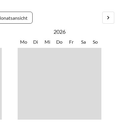
afe.
 zugesendet.
onatsansicht
2026
Mo
Di
Mi
Do
Fr
Sa
So