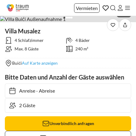
Vermieten
1 / 48
Villa Musalez
4 Schlafzimmer
4 Bäder
Max. 8 Gäste
240 m²
Buići
Auf Karte anzeigen
Bitte Daten und Anzahl der Gäste auswählen
Anreise
-
Abreise
Unverbindlich anfragen