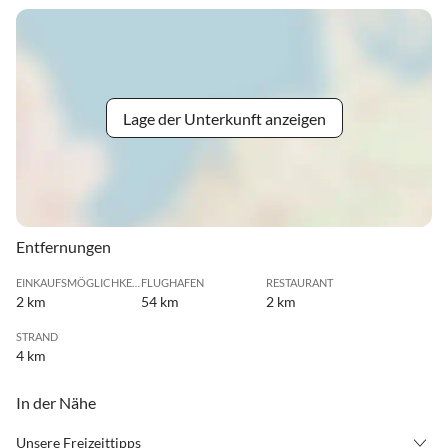
Lage der Unterkunft anzeigen
Entfernungen
EINKAUFSMÖGLICHKEIT
FLUGHAFEN
RESTAURANT
2 km
54 km
2 km
STRAND
4 km
In der Nähe
Unsere Freizeittipps