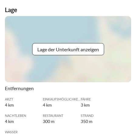
Lage
Lage der Unterkunft anzeigen
Entfernungen
ARZT
EINKAUFSMÖGLICHKEIT
FÄHRE
4 km
4 km
3 km
NACHTLEBEN
RESTAURANT
STRAND
4 km
300 m
350 m
WASSER