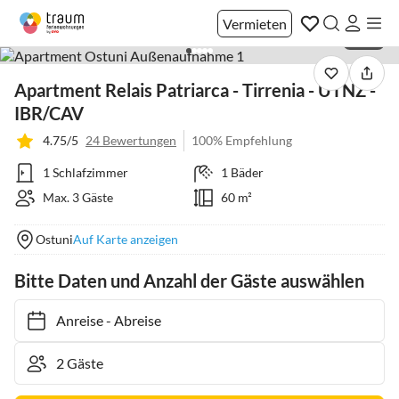
Vermieten
1 / 23
Apartment Relais Patriarca - Tirrenia - UTNZ -
IBR/CAV
4.75/5
24 Bewertungen
100% Empfehlung
1 Schlafzimmer
1 Bäder
Max. 3 Gäste
60 m²
Ostuni
Auf Karte anzeigen
Bitte Daten und Anzahl der Gäste auswählen
Anreise
-
Abreise