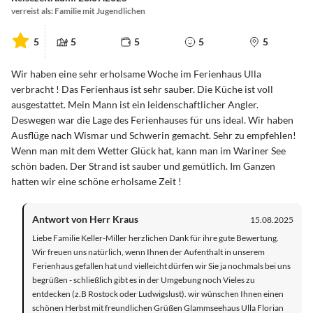
verreist als: Familie mit Jugendlichen
5
5
5
5
5
Wir haben eine sehr erholsame Woche im Ferienhaus Ulla
verbracht ! Das Ferienhaus ist sehr sauber. Die Küche ist voll
ausgestattet. Mein Mann ist ein leidenschaftlicher Angler.
Deswegen war die Lage des Ferienhauses für uns ideal. Wir haben
Ausflüge nach Wismar und Schwerin gemacht. Sehr zu empfehlen!
Wenn man mit dem Wetter Glück hat, kann man im Wariner See
schön baden. Der Strand ist sauber und gemütlich. Im Ganzen
hatten wir eine schöne erholsame Zeit !
Antwort von Herr Kraus
15.08.2025
Liebe Familie Keller-Miller herzlichen Dank für ihre gute Bewertung.
Wir freuen uns natürlich, wenn Ihnen der Aufenthalt in unserem
Ferienhaus gefallen hat und vielleicht dürfen wir Sie ja nochmals bei uns
begrüßen - schließlich gibt es in der Umgebung noch Vieles zu
entdecken (z.B Rostock oder Ludwigslust). wir wünschen Ihnen einen
schönen Herbst mit freundlichen Grüßen Glammseehaus Ulla Florian