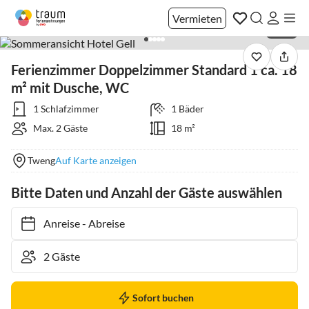
Vermieten
1 / 29
Ferienzimmer Doppelzimmer Standard 1 ca. 18
m² mit Dusche, WC
1 Schlafzimmer
1 Bäder
Max. 2 Gäste
18 m²
Tweng
Auf Karte anzeigen
Bitte Daten und Anzahl der Gäste auswählen
Anreise
-
Abreise
Sofort buchen