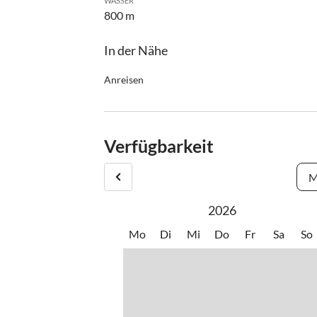
WASSER
800 m
In der Nähe
Anreisen
Mit dem Auto:
von Wien kommend:
Verfügbarkeit
Autobahn (A1) Richtung Linz - Ausfahrt Mondsee
(B158) nach Fuschl am See
M
von München kommend:
2026
Autobahn Richtung Salzburg - Umfahrung Salzbu
Salzburg abfahren - beim Kreisverkehr Richtung 
Mo
Di
Mi
Do
Fr
Sa
So
am See
Anreise zum Haus:
An der Bundesstraße befindet sich das Feuerwehr