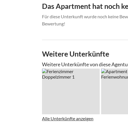
Regionalbus "Bad Ischl" nach Fuschl am See)
Das Apartment hat noch k
Für diese Unterkunft wurde noch keine Bewe
Bewertung!
Weitere Unterkünfte
Weitere Unterkünfte von diese Agentu
Alle Unterkünfte anzeigen