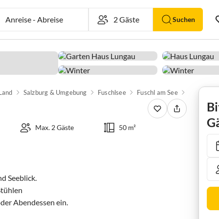
Anreise
-
Abreise
Suchen
 Land
Salzburg & Umgebung
Fuschlsee
Fuschl am See
Apartment
Bi
Gä
Max. 2 Gäste
50 m²
 Seeblick. 

tühlen 

der Abendessen ein. 
