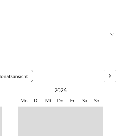
 abfahren - Bundesstraße nach St. Gilgen - Bundesstraße
onatsansicht
2026
rg Richtung Wien - Ausfahrt Thalgau Richtung Hof bei
Hof bei Salzburg weiter - Bundesstrasse (B158) nach Fuschl
Mo
Di
Mi
Do
Fr
Sa
So
haus und das Steakhouse Fieg, wo Sie rechs bzw. links - von