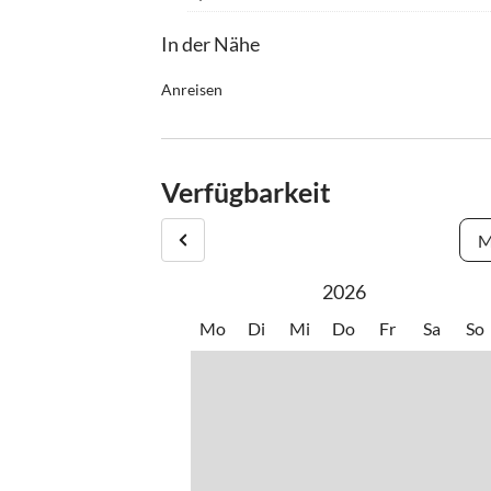
In der Nähe
Anreisen
Mit dem Auto:
Autobahn A1 - Abfahrt Thalgau - Richtung Hof - B
Verfügbarkeit
Ortseinfahrt (Kirche) links - 1. Kreuzung rechts -
Mit dem Zug:
M
Bis Salzburg Hauptbahnhof - umsteigen auf Postbu
2026
See Postamt aussteigen - ca. 50 Meter Richtung St
Mo
Di
Mi
Do
Fr
Sa
So