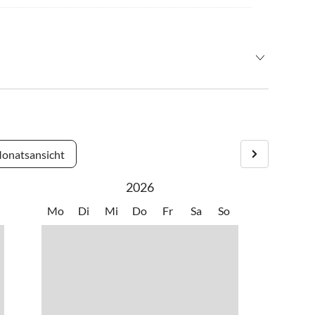
ei Kreisverkehr links Richtung Fuschl am See - bei 2.
 nach ca. 50 Meter links.
onatsansicht
s (Linie 150) Richtung Bad Ischl - bei Haltestelle Fuschl am
2026
.Gilgen auf der linken Seite.
Mo
Di
Mi
Do
Fr
Sa
So