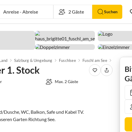
Anreise
-
Abreise
Suchen
 Land
Salzburg & Umgebung
Fuschlsee
Fuschl am See
Ferienzim
 1. Stock
Bi
Gä
r
Max. 2 Gäste
/Dusche, WC, Balkon, Safe und Kabel TV. 

unseren Garten Richtung See.
