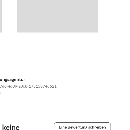
tungsagentur
a7dc-4d09-a0c8-17515874d621
3
 keine
Eine Bewertung schreiben