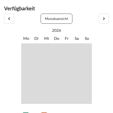
Anreise über die A1 Westautobahn – Abfahrt Thalgau.
Verfügbarkeit
Folgen Sie in Hof bei Salzburg der Bundesstraße (B 158) bis zum
Kreisverkehr Baderluck. Bei der 1. Ausfahrt biegen Sie in die
Monatsansicht
Hinterseestraße ein und nach einigen Kilometern erreichen Sie
Ihren Urlaubsort Faistenau.
2026
Mit dem Postbus
Mo
Di
Mi
Do
Fr
Sa
So
Vom Salzburger Hauptbahnhof gibt es beste Postbusverbindungen
in die Fuschlseeregion bzw. nach Faistenau. Alle Busverbindungen
finden Sie online unter www.svv-info.at.
Mit dem Zug
Infos über Zugverbindungen finden Sie unter www.oebb.at bzw.
www.bahn.de
Mit dem Flugzeug
Der Salzburger Flughafen W.A. Mozart befindet sich in
unmittelbarer Nähe der Stadt Salzburg. Die Buslinie 2 bringt Sie
zum Hauptbahnhof, wo Sie in den Postbus umsteigen können.