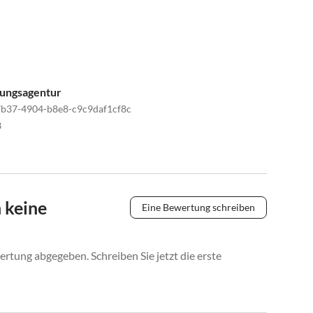
tungsagentur
b37-4904-b8e8-c9c9daf1cf8c
3
 keine
Eine Bewertung schreiben
rtung abgegeben. Schreiben Sie jetzt die erste