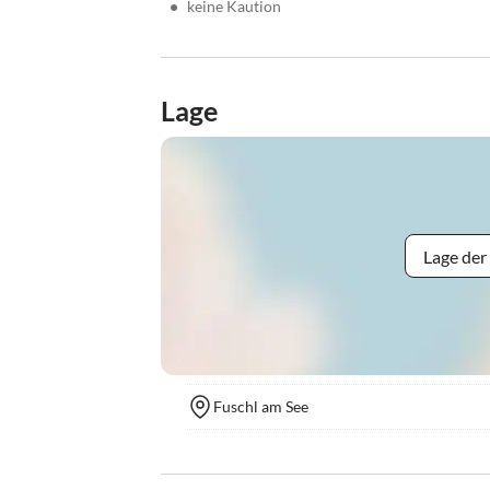
•
keine Kaution
Lage
Lage der
Fuschl am See