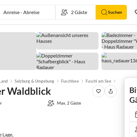
Anreise
-
Abreise
Suchen
 Land
Salzburg & Umgebung
Fuschlsee
Fuschl am See
Ferienzim
r Waldblick
Bi
Gä
r
Max. 2 Gäste
 Lage,
