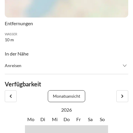
Entfernungen
WASSER
10 m
In der Nähe
Anreisen
Sie erreichen uns von der A1 kommend (Abfahrt Thalgau) Richtung
Hof, Fuschl, St. Gilgen über die B 158. Bei der Ortseinfahrt gerade
Verfügbarkeit
aus bis zum Kaufhaus Huber auf der rechten Seite. Dort biegen Sie
links ab und nach ca. 200 m befindet sich unser Haus auf der linken
Monatsansicht
Seite, gegenüber vom Seehotel Schlick.
2026
Mo
Di
Mi
Do
Fr
Sa
So