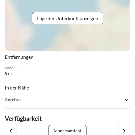
Lage der Unterkunft anzeigen
Entfernungen
WASSER
5 m
In der Nähe
Anreisen
Mit dem Auto
Über die Westautobahn kommend bei Thalgau (zwischen Salzburg
Verfügbarkeit
und Mondsee) abfahren und der Bundesstrasse Richtung Hof,
Fuschl am See, Bad Ischl folgen.
Monatsansicht