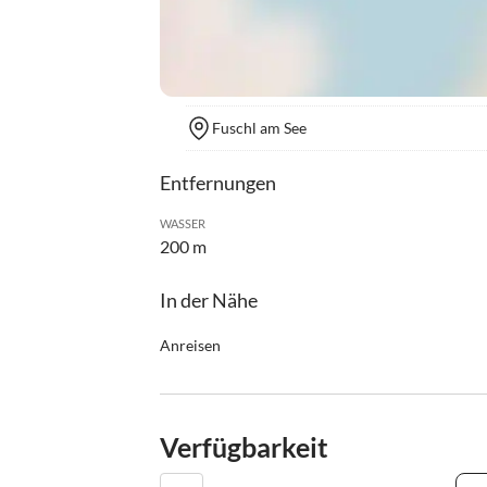
Fuschl am See
Entfernungen
WASSER
200 m
In der Nähe
Anreisen
Mit dem Auto:
von Wien kommend:
Verfügbarkeit
Autobahn (A1) Richtung Linz - Ausfahrt Mondsee
(B158) nach Fuschl am See