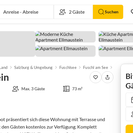
Anreise
-
Abreise
Suchen
 Land
Salzburg & Umgebung
Fuschlsee
Fuschl am See
Apartment
in
Bi
Gä
Max. 3 Gäste
73 m²
t präsentiert sich diese Wohnung mit Terrasse und 
ht den Gästen kostenlos zur Verfügung. Komplett 