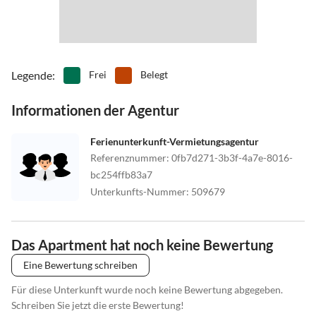
Mit dem Flugzeug
Der Salzburger Flughafen W.A. Mozart befindet sich in
unmittelbarer Nähe der Stadt Salzburg. Die Buslinie 2 bringt Sie
zum Hauptbahnhof, wo Sie in den Postbus umsteigen können.
Legende
:
Frei
Belegt
Informationen der Agentur
Ferienunterkunft-Vermietungsagentur
Referenznummer
:
0fb7d271-3b3f-4a7e-8016-
bc254ffb83a7
Unterkunfts-Nummer
:
509679
Das Apartment hat noch keine Bewertung
Eine Bewertung schreiben
Für diese Unterkunft wurde noch keine Bewertung abgegeben.
Schreiben Sie jetzt die erste Bewertung!