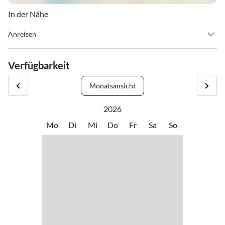
In der Nähe
Anreisen
Mit dem Auto
Anreise über die A1 Westautobahn – Abfahrt Thalgau.
Verfügbarkeit
Folgen Sie in Hof bei Salzburg der Bundesstraße (B 158) bis zum
Kreisverkehr Baderluck. Bei der 1. Ausfahrt biegen Sie in die
Monatsansicht
Hinterseestraße ein und nach einigen Kilometern erreichen Sie
Ihren Urlaubsort Faistenau.
2026
Mo
Di
Mi
Do
Fr
Sa
So
Mit dem Postbus
Vom Salzburger Hauptbahnhof gibt es beste Postbusverbindungen
in die Fuschlseeregion bzw. nach Faistenau. Alle Busverbindungen
finden Sie online unter www.svv-info.at.
Mit dem Zug
Infos über Zugverbindungen finden Sie unter www.oebb.at bzw.
www.bahn.de