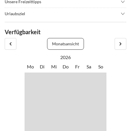
Unsere Freizeittipps
•
Schwimmen
•
Wassersport
Urlaubsziel
•
Windsurfen
Ein privater Außenparkplatz im selben Gebäude bietet bequeme
Parkmöglichkeiten. Für diejenigen, die mit einem pelzigen Begleiter
Verfügbarkeit
reisen, ist das Anwesen haustierfreundlich, so dass ein Haustier Sie
während Ihres Aufenthalts begleiten kann. Die Gebühr für
Monatsansicht
Haustiere beträgt 20 € pro Nacht.
2026
Mo
Di
Mi
Do
Fr
Sa
So