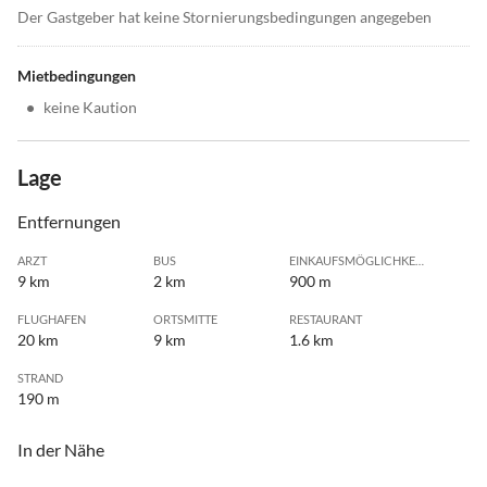
Der Gastgeber hat keine Stornierungsbedingungen angegeben
Mietbedingungen
•
keine Kaution
Lage
Entfernungen
ARZT
BUS
EINKAUFSMÖGLICHKEIT
9 km
2 km
900 m
FLUGHAFEN
ORTSMITTE
RESTAURANT
20 km
9 km
1.6 km
STRAND
190 m
In der Nähe