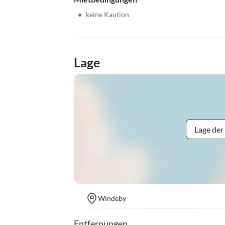
•
keine Kaution
Lage
Lage der
Windeby
Entfernungen