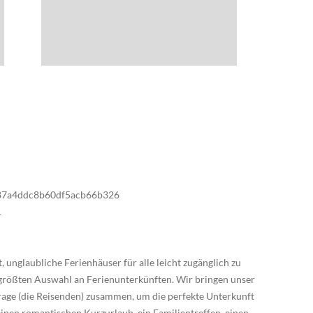
87a4ddc8b60df5acb66b326
1
nglaubliche Ferienhäuser für alle leicht zugänglich zu
 größten Auswahl an Ferienunterkünften. Wir bringen unser
age (die Reisenden) zusammen, um die perfekte Unterkunft
 einen romantischen Kurzurlaub, ein Familientreffen, einen