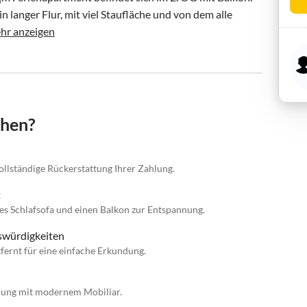
langer Flur, mit viel Staufläche und von dem alle 
hr anzeigen
chen?
vollständige Rückerstattung Ihrer Zahlung.
t
es Schlafsofa und einen Balkon zur Entspannung.
nswürdigkeiten
ernt für eine einfache Erkundung.
hnung mit modernem Mobiliar.