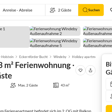
Anreise
-
Abreise
Suchen
-Holstein
Eckernförder Bucht
Windeby
3 m² Ferienwohnung ∙
Bi
Gä
äste
Max. 2 Gäste
43 m²
m Ferienapartment befindet sich im 2. OG mit Balkon. 