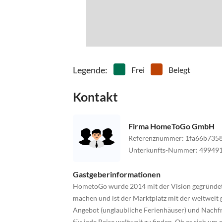
Legende
:
Frei
Belegt
Kontakt
Firma HomeToGo GmbH
Referenznummer
:
1fa66b735
Unterkunfts-Nummer
:
49949
Gastgeberinformationen
HometoGo wurde 2014 mit der Vision gegründet, u
machen und ist der Marktplatz mit der weltweit
Angebot (unglaubliche Ferienhäuser) und Nachfr
für jede Reise weltweit zu finden. Ob es sich um