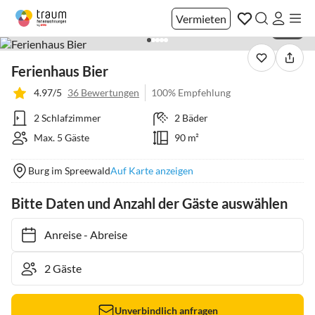
Vermieten
1 / 16
Ferienhaus Bier
4.97/5
36 Bewertungen
100% Empfehlung
2 Schlafzimmer
2 Bäder
Max. 5 Gäste
90 m²
Burg im Spreewald
Auf Karte anzeigen
Bitte Daten und Anzahl der Gäste auswählen
Anreise
-
Abreise
Unverbindlich anfragen