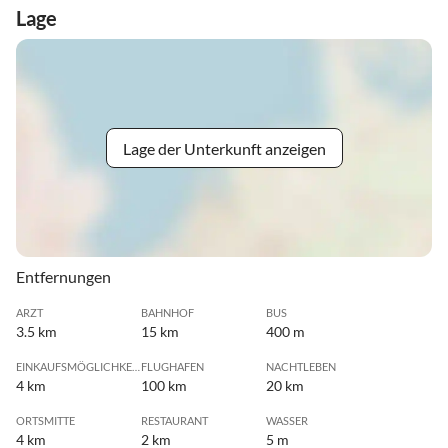
Lage
Lage der Unterkunft anzeigen
Entfernungen
ARZT
BAHNHOF
BUS
3.5 km
15 km
400 m
EINKAUFSMÖGLICHKEIT
FLUGHAFEN
NACHTLEBEN
4 km
100 km
20 km
ORTSMITTE
RESTAURANT
WASSER
4 km
2 km
5 m