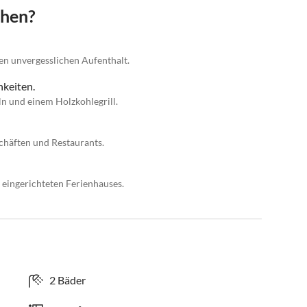
chen?
nen unvergesslichen Aufenthalt.
keiten.
n und einem Holzkohlegrill.
chäften und Restaurants.
 eingerichteten Ferienhauses.
2 Bäder