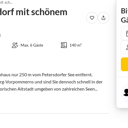
Ferienhaus in Petersdorf mit schönem Garten
dorf mit schönem
Bi
Gä
g
Max. 6 Gäste
140 m²
enhaus nur 250 m vom Petersdorfer See entfernt. 
urg-Vorpommerns und sind Sie dennoch schnell in der 
orischen Altstadt umgeben von zahlreichen Seen...