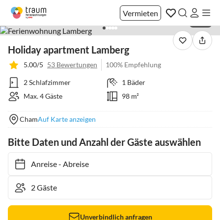
Vermieten
1 / 20
Holiday apartment Lamberg
5.00/5
53 Bewertungen
100% Empfehlung
2 Schlafzimmer
1 Bäder
Max. 4 Gäste
98 m²
Cham
Auf Karte anzeigen
Bitte Daten und Anzahl der Gäste auswählen
Anreise
-
Abreise
Unverbindlich anfragen