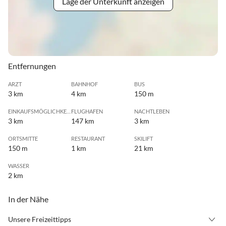
Lage der Unterkunft anzeigen
Entfernungen
ARZT
BAHNHOF
BUS
3 km
4 km
150 m
EINKAUFSMÖGLICHKEIT
FLUGHAFEN
NACHTLEBEN
3 km
147 km
3 km
ORTSMITTE
RESTAURANT
SKILIFT
150 m
1 km
21 km
WASSER
2 km
In der Nähe
Unsere Freizeittipps