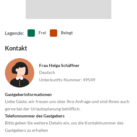
•
Sehenswürdigkeiten
•
Ski-Alpin
•
Ski-Langlauf
•
Snowboard
•
Sommerrodelbahn
•
Spielplatz
•
Spielscheune/ Indoorspielplatz
•
Squash
•
Surfen
•
Tanzen
Legende
:
Frei
Belegt
•
Tennis
•
Theater
•
Tretbootfahren
•
Vögel beobachten
Kontakt
•
Volleyball
•
Wandern
•
Wellness
•
Windsurfen
Frau Helga Schäffner
•
Zoo
Deutsch
Unterkunfts-Nummer
:
49549
Gastgeberinformationen
Liebe Gäste, wir freuen uns über Ihre Anfrage und sind Ihnen auch
gerne bei der Urlaubsplanung behilflich.
Telefonnummer des Gastgebers
Bitte geben Sie weitere Details ein, um die Kontaktnummer des
Gastgebers zu erhalten