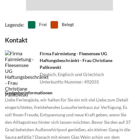
•
Tischtennis
•
Tretbootfahren
•
Vögel beobachten
•
Volleyball
•
Wandern
•
Wassersport
•
Wellness
•
Windsurfen
Legende
:
Frei
Belegt
•
Zoo
Kontakt
Firma Fairmietung - Fleesensee UG
Haftungsbeschränkt - Frau Christiane
Palikowski
Deutsch, Englisch und Griechisch
Unterkunfts-Nummer
:
492031
Gastgeberinformationen
Liebe Feriengäste, wir halten für Sie ein mit viel Liebe zum Detail
eingerichtetes, freistehendes Luxusferienhaus zur Verfügung. Es
soll Ihnen Freude, Entspannung und neue Kraft geben, wenn Sie
den Alltagsstress hinter sich lassen möchten. Bevor Sie den auf 37
Grad beheizten Außenwhirlpool genießen, ein kleiner Gang in die
Sauna gefällig ? Danach mit einem Glas Wein schön vor dem