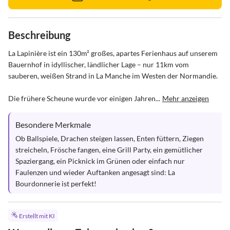
Beschreibung
La Lapinière ist ein 130m² großes, apartes Ferienhaus auf unserem 
Bauernhof in idyllischer, ländlicher Lage – nur 11km vom 
sauberen, weißen Strand in La Manche im Westen der Normandie. 

Die frühere Scheune wurde vor einigen Jahren...
Mehr anzeigen
Besondere Merkmale
Ob Ballspiele, Drachen steigen lassen, Enten füttern, Ziegen 
streicheln, Frösche fangen, eine Grill Party, ein gemütlicher 
Spaziergang, ein Picknick im Grünen oder einfach nur 
Faulenzen und wieder Auftanken angesagt sind: La 
Bourdonnerie ist perfekt!
Erstellt mit KI