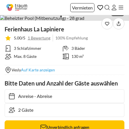
Vermieten
1 / 42
Ferienhaus La Lapiniere
5.00/5
1 Bewertung
100% Empfehlung
3 Schlafzimmer
3 Bäder
Max. 8 Gäste
130 m²
Vesly
Auf Karte anzeigen
Bitte Daten und Anzahl der Gäste auswählen
Anreise
-
Abreise
Unverbindlich anfragen