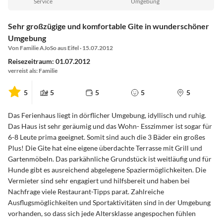
Service
Umgebung
Sehr großzügige und komfortable Gite in wunderschöner
Umgebung
Von Familie AJoSo aus Eifel · 15.07.2012
Reisezeitraum: 01.07.2012
verreist als: Familie
5
5
5
5
5
Das Ferienhaus liegt in dörflicher Umgebung, idyllisch und ruhig.
Das Haus ist sehr geräumig und das Wohn- Esszimmer ist sogar für
6-8 Leute prima geeignet. Somit sind auch die 3 Bäder ein großes
Plus! Die Gite hat eine eigene überdachte Terrasse mit Grill und
Gartenmöbeln. Das parkähnliche Grundstück ist weitläufig und für
Hunde gibt es ausreichend abgelegene Spaziermöglichkeiten. Die
Vermieter sind sehr engagiert und hilfsbereit und haben bei
Nachfrage viele Restaurant-Tipps parat. Zahlreiche
Ausflugsmöglichkeiten und Sportaktivitäten sind in der Umgebung
vorhanden, so dass sich jede Altersklasse angespochen fühlen