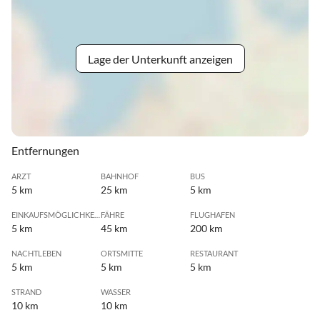
Lage der Unterkunft anzeigen
Entfernungen
ARZT
BAHNHOF
BUS
5 km
25 km
5 km
EINKAUFSMÖGLICHKEIT
FÄHRE
FLUGHAFEN
5 km
45 km
200 km
NACHTLEBEN
ORTSMITTE
RESTAURANT
5 km
5 km
5 km
STRAND
WASSER
10 km
10 km