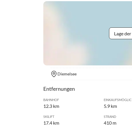
Lage der
Diemelsee
Entfernungen
BAHNHOF
EINKAUFSMÖGLIC
12.3 km
5.9 km
SKILIFT
STRAND
17.4 km
410 m