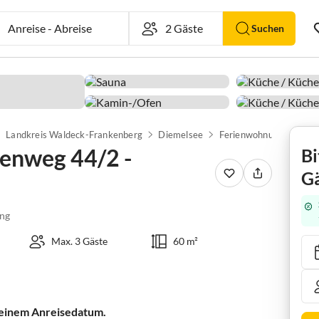
Anreise
-
Abreise
Suchen
Landkreis Waldeck-Frankenberg
Diemelsee
enweg 44/2 -
Bi
Gä
e
ng
Max. 3 Gäste
60 m²
 deinem Anreisedatum.