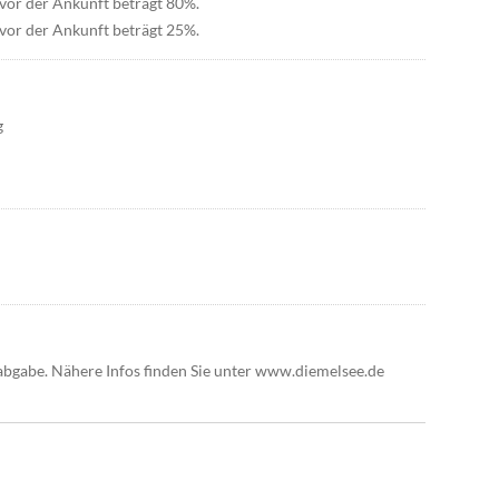
vor der Ankunft beträgt 80%.
vor der Ankunft beträgt 25%.
g
bgabe. Nähere Infos finden Sie unter www.diemelsee.de