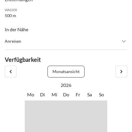
WASSER
500 m
In der Nähe
Anreisen
Die Anreise kann individuell gestaltet werden. Die
Schlüsselübergabe erfolgt mittels Schhlüsselsafe.
Verfügbarkeit
Die Abreise sollte spätestens um 11 Uhr erfolgen, kann aber nach
Monatsansicht
Rücksprache auch individuell erfolgen.
2026
Mo
Di
Mi
Do
Fr
Sa
So