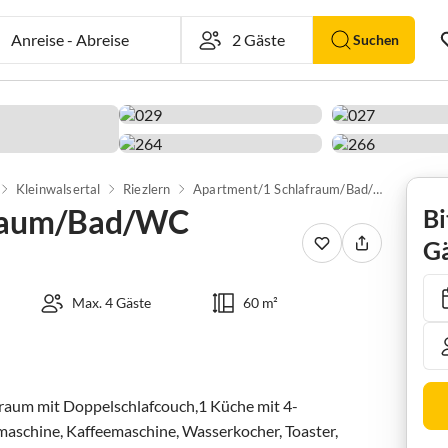
Anreise
-
Abreise
Suchen
Kleinwalsertal
Riezlern
Apartment/1 Schlafraum/Bad/WC "Gottesacker"
fraum/Bad/WC
Bi
Gä
Max. 4 Gäste
60 m²
raum mit Doppelschlafcouch,1 Küche mit 4-
maschine, Kaffeemaschine, Wasserkocher, Toaster, 