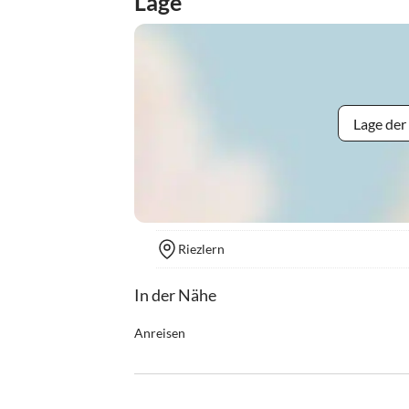
Lage
Lage der
Riezlern
In der Nähe
Anreisen
Ab Ortseingang folgen Sie der Walserstrasse bis 
Sie links vor der Einfahrt zum Casinoplatz in den
Abzweigung rechts. Wir sind dann das zweite Hau