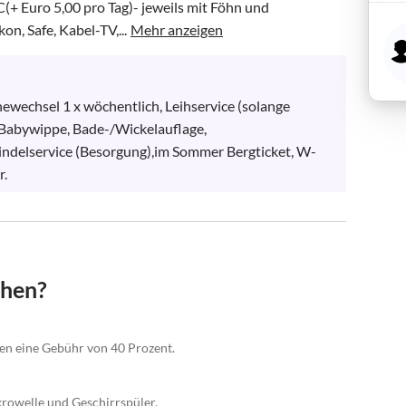
 Euro 5,00 pro Tag)- jeweils mit Föhn und 
n, Safe, Kabel-TV,...
Mehr anzeigen
ewechsel 1 x wöchentlich, Leihservice (solange 
, Babywippe, Bade-/Wickelauflage, 
indelservice (Besorgung),im Sommer Bergticket, W-
r.
chen?
gen eine Gebühr von 40 Prozent.
krowelle und Geschirrspüler.