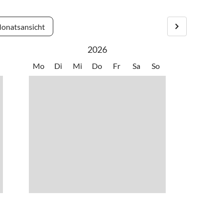
r die Parkbucht beim Postamt zu wenden, dann geradeaus den
onatsansicht
2026
Mo
Di
Mi
Do
Fr
Sa
So