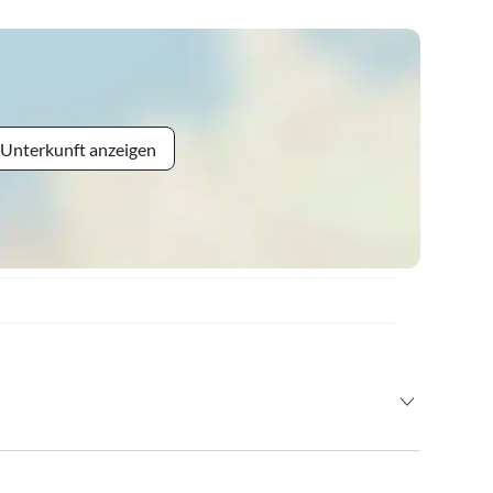
 Unterkunft anzeigen
zur AVIA-Tankstelle rechts. 100 m nach der Tankstelle biegen
 Bürsteggweg ein. Leicht ansteigend, nehmen Sie die 1.
s auf der linken Seite. Unser Haus ist mit unserem Logo