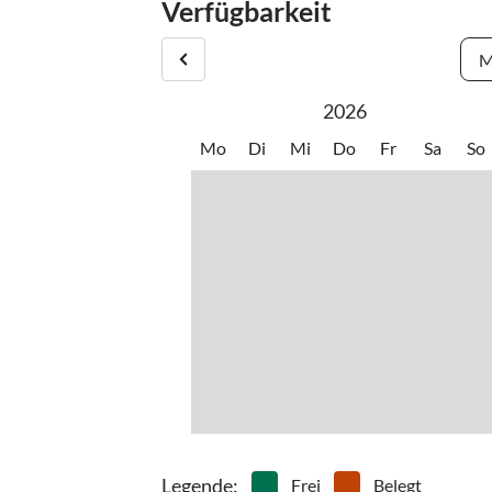
Verfügbarkeit
beschriftet. Im Winter empfehlen wir Ihnen übe
Bürsteggweg anzufahren.
M
2026
Mo
Di
Mi
Do
Fr
Sa
So
Legende
:
Frei
Belegt