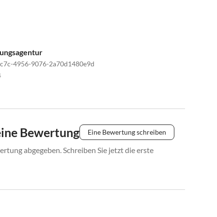
tungsagentur
1c7c-4956-9076-2a70d1480e9d
4
eine Bewertung
Eine Bewertung schreiben
rtung abgegeben. Schreiben Sie jetzt die erste