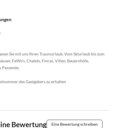
nungen
2
anen Sie mit uns Ihren Traumurlaub. Vom Skiurlaub bis zum
äuser, FeWo’s, Chalets, Fincas, Villen, Bauernhöfe,
s Passende.
taktnummer des Gastgebers zu erhalten
eine Bewertung
Eine Bewertung schreiben