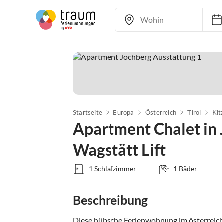
Startseite
Europa
Österreich
Tirol
Kit
Apartment Chalet in
Wagstätt Lift
1 Schlafzimmer
1 Bäder
Beschreibung
Diese hübsche Ferienwohnung im österreich