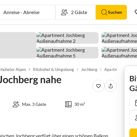
Anreise
-
Abreise
Suchen
zbüheler Alpen
Kitzbühel & Umgebung
Jochberg
 Jochberg nahe
Bi
Gä
Max. 3 Gäste
30 m²
ischen Jochberg verfügt über einen schönen Balkon 