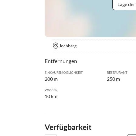
Lage der
Jochberg
Entfernungen
EINKAUFSMÖGLICHKEIT
RESTAURANT
200 m
250 m
WASSER
10 km
Verfügbarkeit