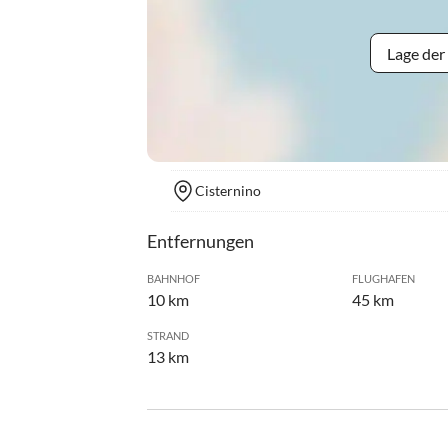
Lage der
Cisternino
Entfernungen
BAHNHOF
FLUGHAFEN
10 km
45 km
STRAND
13 km