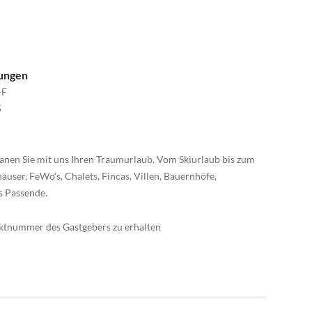
nungen
-F
5
anen Sie mit uns Ihren Traumurlaub. Vom Skiurlaub bis zum
äuser, FeWo’s, Chalets, Fincas, Villen, Bauernhöfe,
s Passende.
taktnummer des Gastgebers zu erhalten