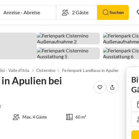
Anreise
-
Abreise
Suchen
isi - Valle d'Itria
Cisternino
Ferienpark Landhaus in Apulien bei Alberobello
in Apulien bei
Bi
Gä
g
Max. 4 Gäste
60 m²