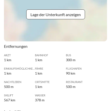
Lage der Unterkunft anzeigen
Entfernungen
ARZT
BAHNHOF
BUS
1 km
1 km
300 m
EINKAUFSMÖGLICHKEIT
FÄHRE
FLUGHAFEN
1 km
1 km
90 km
NACHTLEBEN
ORTSMITTE
RESTAURANT
500 m
1 km
500 m
SKILIFT
WASSER
567 km
378 m