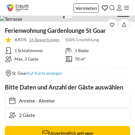
Vermieten
1 / 22
Ferienwohnung Gardenlounge St Goar
4.97/5
16 Bewertungen
100% Empfehlung
1 Schlafzimmer
1 Bäder
Max. 3 Gäste
70 m²
St. Goar
Auf Karte anzeigen
Bitte Daten und Anzahl der Gäste auswählen
Anreise
-
Abreise
Unverbindlich anfragen