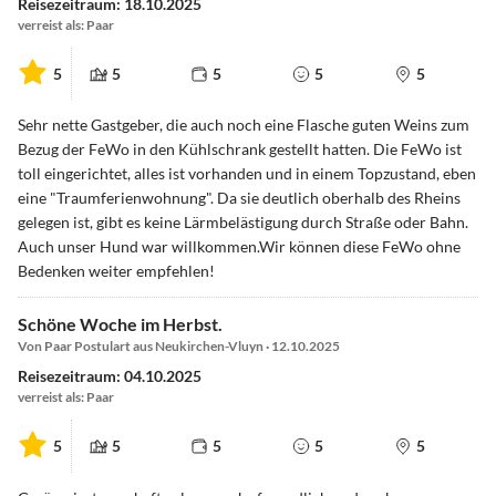
Reisezeitraum: 18.10.2025
verreist als: Paar
5
5
5
5
5
Sehr nette Gastgeber, die auch noch eine Flasche guten Weins zum
Bezug der FeWo in den Kühlschrank gestellt hatten. Die FeWo ist
toll eingerichtet, alles ist vorhanden und in einem Topzustand, eben
eine "Traumferienwohnung". Da sie deutlich oberhalb des Rheins
gelegen ist, gibt es keine Lärmbelästigung durch Straße oder Bahn.
Auch unser Hund war willkommen.Wir können diese FeWo ohne
Bedenken weiter empfehlen!
Schöne Woche im Herbst.
Von Paar Postulart aus Neukirchen-Vluyn · 12.10.2025
Reisezeitraum: 04.10.2025
verreist als: Paar
5
5
5
5
5