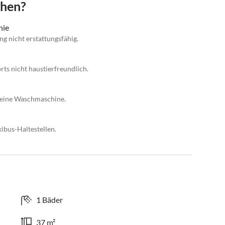
chen?
nie
g nicht erstattungsfähig.
ts nicht haustierfreundlich.
 eine Waschmaschine.
kibus-Haltestellen.
1 Bäder
37 m²