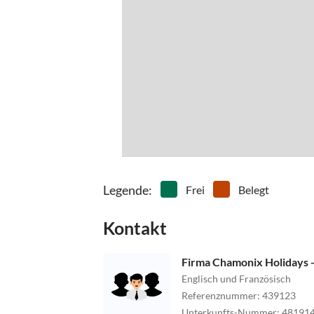
Legende
:
Frei
Belegt
Kontakt
Firma Chamonix Holidays 
Englisch und Französisch
Referenznummer
:
439123
Unterkunfts-Nummer
:
48191