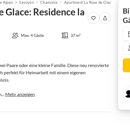
e Alpen
Savoyen
Chamonix
Apartment La Rose de Glace: Residence la Roseraie
 Glace: Residence la
Bi
Gä
Max. 4 Gäste
37 m²
 Paare oder eine kleine Familie. Diese neu renovierte 
 perfekt für Heimarbeit mit einem eigenen 
uss.

..
Mehr anzeigen