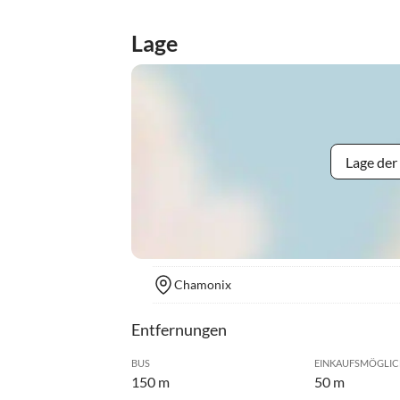
Lage
Lage der
Chamonix
Entfernungen
BUS
EINKAUFSMÖGLIC
150 m
50 m