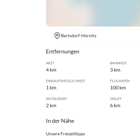
Bertsdorf-Hörnitz
Entfernungen
ARZT
BAHNHOF
4 km
3 km
EINKAUFSMÖGLICHKEIT
FLUGHAFEN
1 km
100 km
RESTAURANT
SKILIFT
2 km
6 km
In der Nähe
Unsere Freizeittipps