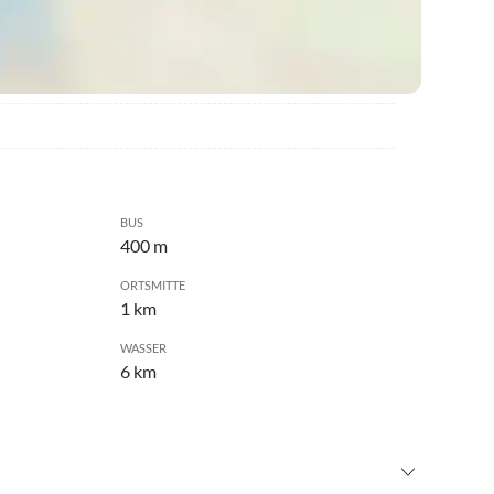
BUS
400 m
ORTSMITTE
1 km
WASSER
6 km