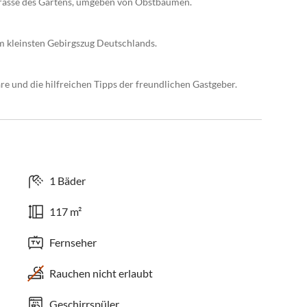
rrasse des Gartens, umgeben von Obstbäumen.
kleinsten Gebirgszug Deutschlands.
e und die hilfreichen Tipps der freundlichen Gastgeber.
1 Bäder
117 m²
Fernseher
Rauchen nicht erlaubt
Geschirrspüler