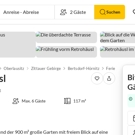
Anreise
-
Abreise
Suchen
Oberlausitz
Zittauer Gebirge
Bertsdorf-Hörnitz
Ferienhaus Retr
sl
Bi
Gä
g
Max. 6 Gäste
117 m²
 der 900 m² große Garten mit freiem Blick auf eine 