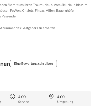
anen Sie mit uns Ihren Traumurlaub. Vom Skiurlaub bis zum
äuser, FeWo’s, Chalets, Fincas, Villen, Bauernhöfe,
s Passende.
taktnummer des Gastgebers zu erhalten
onen
Eine Bewertung schreiben
4.00
4.00
g
Service
Umgebung