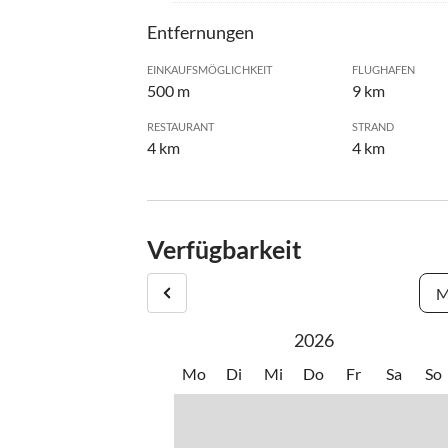
Entfernungen
EINKAUFSMÖGLICHKEIT
FLUGHAFEN
500 m
9 km
RESTAURANT
STRAND
4 km
4 km
Verfügbarkeit
M
2026
Mo
Di
Mi
Do
Fr
Sa
So