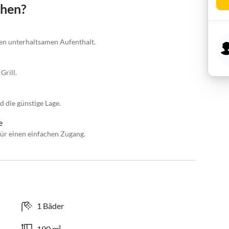
chen?
nen unterhaltsamen Aufenthalt.
Grill.
 die günstige Lage.
e
ür einen einfachen Zugang.
1 Bäder
190 m²