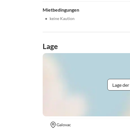
Mietbedingungen
•
keine Kaution
Lage
Lage der
Galovac