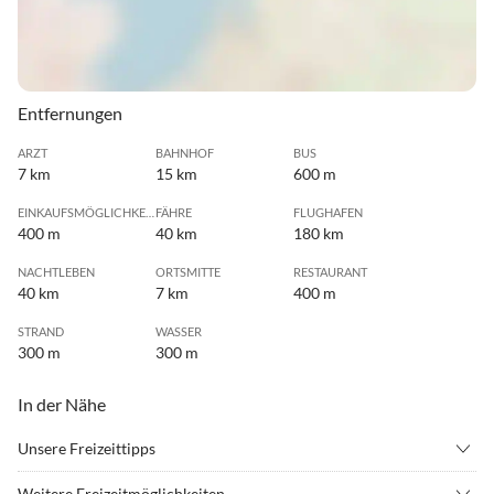
Entfernungen
ARZT
BAHNHOF
BUS
7 km
15 km
600 m
EINKAUFSMÖGLICHKEIT
FÄHRE
FLUGHAFEN
400 m
40 km
180 km
NACHTLEBEN
ORTSMITTE
RESTAURANT
40 km
7 km
400 m
STRAND
WASSER
300 m
300 m
In der Nähe
Unsere Freizeittipps
•
Angeln
•
Beachvolleyball
Weitere Freizeitmöglichkeiten