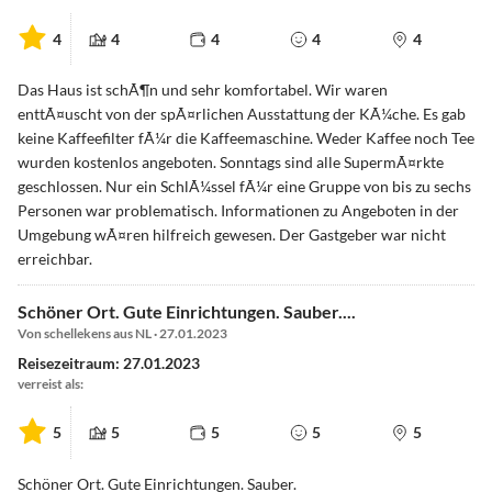
4
4
4
4
4
Das Haus ist schÃ¶n und sehr komfortabel. Wir waren
enttÃ¤uscht von der spÃ¤rlichen Ausstattung der KÃ¼che. Es gab
keine Kaffeefilter fÃ¼r die Kaffeemaschine. Weder Kaffee noch Tee
wurden kostenlos angeboten. Sonntags sind alle SupermÃ¤rkte
geschlossen. Nur ein SchlÃ¼ssel fÃ¼r eine Gruppe von bis zu sechs
Personen war problematisch. Informationen zu Angeboten in der
Umgebung wÃ¤ren hilfreich gewesen. Der Gastgeber war nicht
erreichbar.
Schöner Ort. Gute Einrichtungen. Sauber....
Von schellekens aus NL · 27.01.2023
Reisezeitraum: 27.01.2023
verreist als:
5
5
5
5
5
Schöner Ort. Gute Einrichtungen. Sauber.