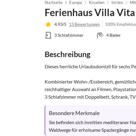
Startseite
Europa
Kroatien
Istrien
Mit
Ferienhaus Villa Vita
4.93/5
13 Bewertungen
100% Empfehlu
3 Schlafzimmer
4 Bäder
Beschreibung
Dieses herrliche Urlaubsdomizil für sechs P
Kombinierter Wohn-/Essbereich, gemütlich
reichhaltiger Auswahl an Filmen, Playstation,
3 Schlafzimmer mit Doppelbett, Schrank, TV
Besondere Merkmale
Sie befinden sich inmitten mediteraner N
Waldwege für erholsame Spaziergänge nu