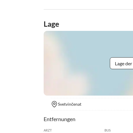
Lage
Lage der
Svetvinčenat
Entfernungen
ARZT
BUS