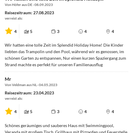
Von Höfer aus DE · 08.09.2023
Reisezeitraum: 27.08.2023
verreist als:
4
5
3
4
4
Wir hatten eine tolle Zeit im Splendid Holiday Home! Die Kinder
liebten das Trampolin und den Pool, während wir es genossen, im
schönen Garten zu entspannen, Nur einen kurzen Spaziergang zum
Strand machte es perfekt für unseren Familienausflug
Mr
Von Veldman aus NL · 04.05.2023
Reisezeitraum: 23.04.2023
verreist als:
4
5
3
4
4
Schönes geräumiges und sauberes Haus mit Swimmingpool,
Veranda mit großem Tisch, Grillhaus mit Pizzaofen und Feuerstelle