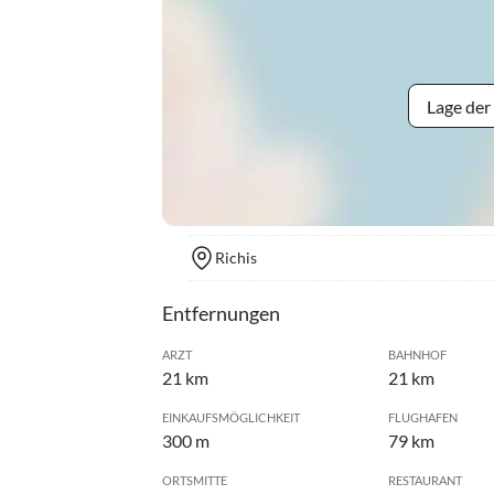
Lage der
Richis
Entfernungen
ARZT
BAHNHOF
21 km
21 km
EINKAUFSMÖGLICHKEIT
FLUGHAFEN
300 m
79 km
ORTSMITTE
RESTAURANT