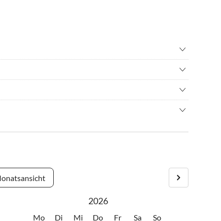
wandern
•
Drachenfliegen
adverleih
•
Freibad
r
•
Kureinrichtung
iche Hügel und Wiesen.
feuer
•
Mountainbiking
dlage..
ern
•
Zelten
en Sächsin des Dorfes gelegen, der Hanni.
Richtung Biertan, ca 4 km nach Richis - 20 km
 Tomaten uvm. auch selbstgemachte Hanfdecken kaufen, sich
 und dann fährt man auf das blaue Haus direkt zu.
ielen spannenden Geschichten von Hanni hören.
onatsansicht
g Sighisoara. In Saros pe Tarnava nach Biertan rechts
2026
m).
Mo
Di
Mi
Do
Fr
Sa
So