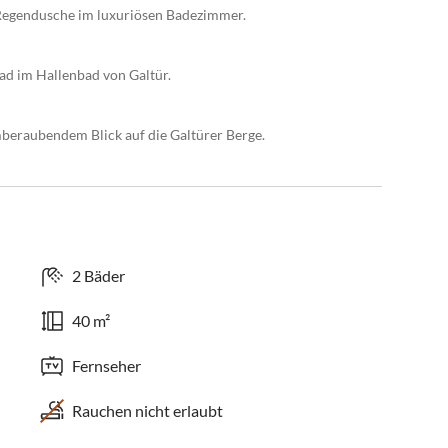
Regendusche im luxuriösen Badezimmer.
ad im Hallenbad von Galtür.
mberaubendem Blick auf die Galtürer Berge.
2 Bäder
40 m²
Fernseher
Rauchen nicht erlaubt