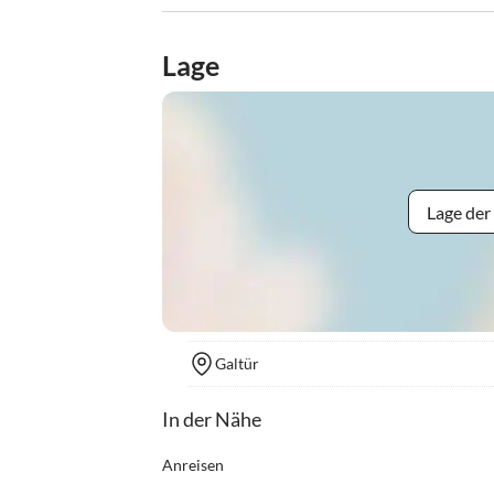
Lage
Lage der
Galtür
In der Nähe
Anreisen
Check-In: Zimmer ab 14.00 Uhr, Apartments ab 