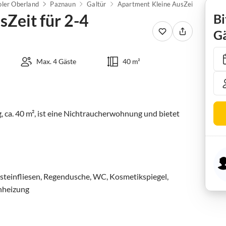
oler Oberland
Paznaun
Galtür
Apartment Kleine AusZeit für 2-4 Personen
Zeit für 2-4
Bi
Gä
Max. 4 Gäste
40 m²
ca. 40 m², ist eine Nichtraucherwohnung und bietet 
steinfliesen, Regendusche, WC, Kosmetikspiegel, 
heizung
