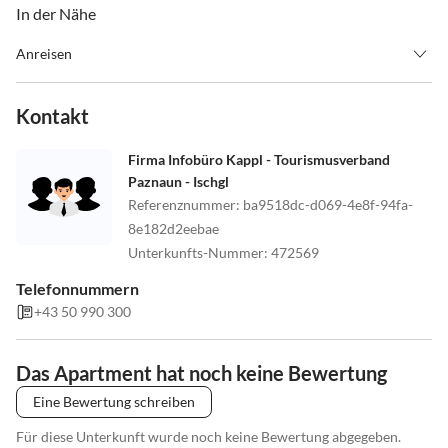
In der Nähe
Anreisen
Nehmen Sie die Autobahnausfahrt Pians-Paznaun-Ischgl. Kappl ist
nach See der zweite Ort im Paznaun. Biegen Sie beim Ortsschild
Kontakt
Kappl rechts ab und fahren Sie hinauf zur Kirche. Fahren Sie nicht
an der Kirche vorbei, sondern fahren Sie die Straße links von der
Firma Infobüro Kappl - Tourismusverband
Kirche hinunter. Nach ca. 200 m erreichen Sie das Ad-Capellam.
Paznaun - Ischgl
Unsere Adresse: 6555 Kappl, Kappl 428
Referenznummer
:
ba9518dc-d069-4e8f-94fa-
8e182d2eebae
Check in: ab 14 Uhr
Unterkunfts-Nummer
:
472569
Check out: spätestens 10 Uhr
Telefonnummern
+43 50 990 300
Das Apartment hat noch keine Bewertung
Eine Bewertung schreiben
Für diese Unterkunft wurde noch keine Bewertung abgegeben.