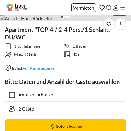
Vermieten
1 / 16
Apartment "TOP 4"/ 2-4 Pers./1 Schlafr.,
DU/WC
1 Schlafzimmer
1 Bäder
Max. 4 Gäste
30 m²
Ischgl
Auf Karte anzeigen
Bitte Daten und Anzahl der Gäste auswählen
Anreise
-
Abreise
Sofort buchen