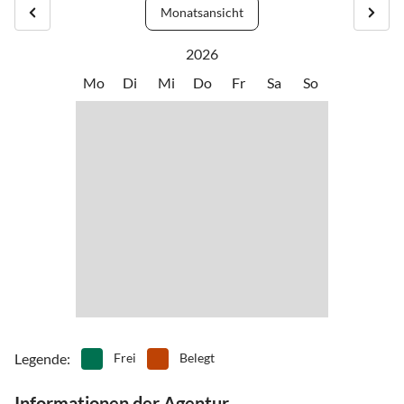
Trisannabrücke - zweites Haus auf der linken Seite.
Monatsansicht
2026
Mo
Di
Mi
Do
Fr
Sa
So
Legende
:
Frei
Belegt
Informationen der Agentur