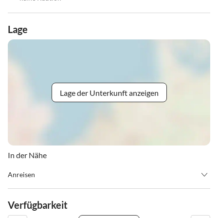
Lage
Lage der Unterkunft anzeigen
In der Nähe
Anreisen
Check-In: 15.00 Uhr - Check-Out: 9.30 Uhr
Weg: Umfahrungsstraße Richtung Mathon/Galtür - bei der
Verfügbarkeit
Verkehrsleitzone K am Ortsende von Ischgl rechts über die