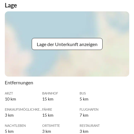
Lage
Lage der Unterkunft anzeigen
Entfernungen
ARZT
BAHNHOF
BUS
10 km
15 km
5 km
EINKAUFSMÖGLICHKEIT
FÄHRE
FLUGHAFEN
3 km
15 km
7 km
NACHTLEBEN
ORTSMITTE
RESTAURANT
5 km
3 km
3 km