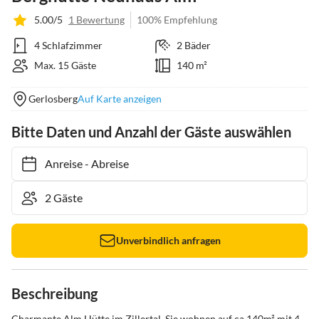
5.00/5
1 Bewertung
100% Empfehlung
4 Schlafzimmer
2 Bäder
Max. 15 Gäste
140 m²
Gerlosberg
Auf Karte anzeigen
Bitte Daten und Anzahl der Gäste auswählen
Anreise
-
Abreise
Unverbindlich anfragen
Beschreibung
Charmante Alm Hütte im Zillertal. Sie wohnen auf ca 140m² mit 4 