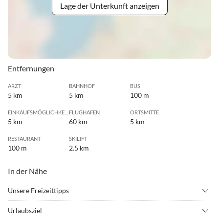
Lage der Unterkunft anzeigen
Entfernungen
ARZT
BAHNHOF
BUS
5 km
5 km
100 m
EINKAUFSMÖGLICHKEIT
FLUGHAFEN
ORTSMITTE
5 km
60 km
5 km
RESTAURANT
SKILIFT
100 m
2.5 km
In der Nähe
Unsere Freizeittipps
•
Bergsteigen
•
Bergwandern
Urlaubsziel
•
Fahrradverleih
•
Freibad