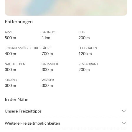
Entfernungen
ARZT
BAHNHOF
BUS
500 m
1 km
200 m
EINKAUFSMÖGLICHKEIT
FÄHRE
FLUGHAFEN
400 m
700 m
120 km
NACHTLEBEN
ORTSMITTE
RESTAURANT
300 m
300 m
200 m
STRAND
WASSER
300 m
300 m
In der Nähe
Unsere Freizeittipps
•
Angeln
•
Beachvolleyball
Weitere Freizeitmöglichkeiten
•
Erlebnisbad
•
Fahrradverleih