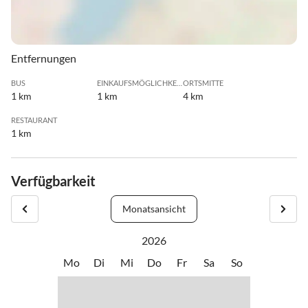
Entfernungen
BUS
EINKAUFSMÖGLICHKEIT
ORTSMITTE
1 km
1 km
4 km
RESTAURANT
1 km
Verfügbarkeit
Monatsansicht
2026
Mo
Di
Mi
Do
Fr
Sa
So