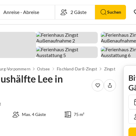
Anreise
-
Abreise
Suchen
urg-Vorpommern
Ostsee
Fischland-Darß-Zingst
Zingst
shälfte Lee in
Bi
Gä
g
Max. 4 Gäste
75 m²