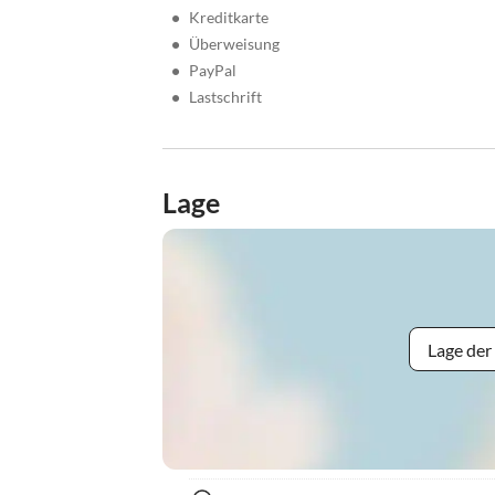
•
Kreditkarte
•
Überweisung
•
PayPal
•
Lastschrift
Lage
Lage der