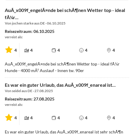
AuÃ_x009f_engelÃ¤nde bei schÃ¶nen Wetter top - ideal
fÃ¼r...
Von jochen starke aus DE · 06.10.2025
Reisezeitraum: 06.10.2025
verreist als:
4
4
4
4
4
AuÃ_x009f_engelÃ¤nde bei schÃ¶nen Wetter top - ideal fÃ¼r
Hunde - 4000 mÂ² Auslauf - Innen tw. 90er
Es war ein guter Urlaub, das AuÃ_x009f_enareal ist...
Von seidel aus DE · 27.08.2025
Reisezeitraum: 27.08.2025
verreist als:
4
4
4
4
4
Es war ein guter Urlaub, das AuÃ_x009f_enareal ist sehr schÃ¶n