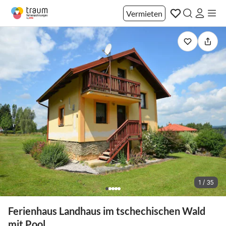
Vermieten
1 / 35
Ferienhaus Landhaus im tschechischen Wald
mit Pool