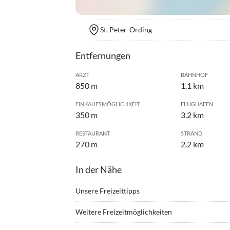
St. Peter-Ording
Entfernungen
ARZT
BAHNHOF
850 m
1.1 km
EINKAUFSMÖGLICHKEIT
FLUGHAFEN
350 m
3.2 km
RESTAURANT
STRAND
270 m
2.2 km
In der Nähe
Unsere Freizeittipps
•
Beachvolleyball
•
Drach
Weitere Freizeitmöglichkeiten
•
Fitness
•
Geoca
St. Peter-Ording überlegt sich jeden Monat ein 