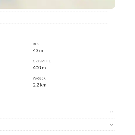
BUS
43 m
ORTSMITTE
400 m
WASSER
2.2 km
enfliegen
•
Fahrradverleih
ching
•
Golf
Neues Programm und dieses wird in einer kleinen Broschüre