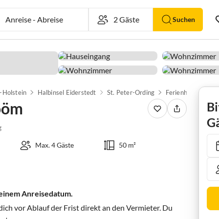
Anreise
-
Abreise
Suchen
-Holstein
Halbinsel Eiderstedt
St. Peter-Ording
Ferienhaus Düün
ööm
Bi
Gä
g
Max. 4 Gäste
50 m²
 deinem Anreisedatum.
ch vor Ablauf der Frist direkt an den Vermieter. Du